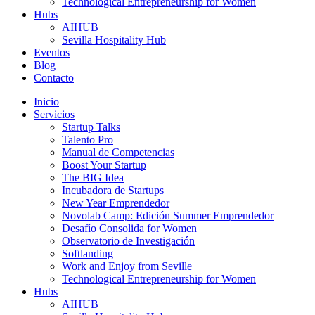
Technological Entrepreneurship for Women
Hubs
AIHUB
Sevilla Hospitality Hub
Eventos
Blog
Contacto
Inicio
Servicios
Startup Talks
Talento Pro
Manual de Competencias
Boost Your Startup
The BIG Idea
Incubadora de Startups
New Year Emprendedor
Novolab Camp: Edición Summer Emprendedor
Desafío Consolida for Women
Observatorio de Investigación
Softlanding
Work and Enjoy from Seville
Technological Entrepreneurship for Women
Hubs
AIHUB